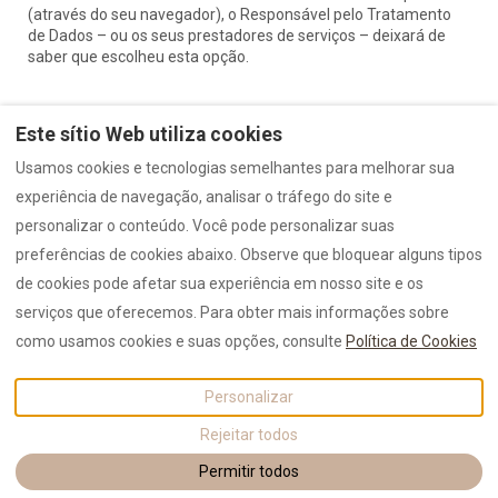
(através do seu navegador), o Responsável pelo Tratamento
de Dados – ou os seus prestadores de serviços – deixará de
saber que escolheu esta opção.
Este sítio Web utiliza cookies
Usamos cookies e tecnologias semelhantes para melhorar sua
experiência de navegação, analisar o tráfego do site e
Livro de Reclamações
Informações Legais
personalizar o conteúdo. Você pode personalizar suas
preferências de cookies abaixo. Observe que bloquear alguns tipos
de cookies pode afetar sua experiência em nosso site e os
serviços que oferecemos. Para obter mais informações sobre
Português
EUR
914142246
como usamos cookies e suas opções, consulte
Política de Cookies
Rua Dr Americo Silva 174,
©
2026
Logo
Todos os
Vila do Conde, Portugal
direitos reservados
-
Personalizar
4480-166
.
Powered by
Lodgify
Rejeitar todos
Email
:
geral@casasregias.pt
Permitir todos