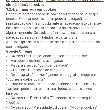
http://support.mozilla.org/fr/kb/Activer%20et%20d%C3%A9sa
ctiver%20les%20cookies
3.2.4.
Eliminar os seus cookies
Pode eliminar todos os seus cookies ou apenas aqueles que
desejar. Eliminar cookies não impede a navegação ou
reinstalação dos mesmos durante a navegação. Isto permite-
lhe controlar a biblioteca de cookies do seu navegador em
algum momento. Os cookies técnicos, necessários para a
navegação, serão reinstalados se visitar o Site.
Abaixo, explicamos o procedimento a seguir, dependendo do
seu navegador.
Google Chrome
No menu do Google Chrome, selecione "Definições".
Apresentar definições avançadas
Vá para a secção "Confidencialidade"
Clique em "Definições de conteúdo".
No parágrafo "Cookies" (primeiro parágrafo), clique em
"Cookies e dados do site".
Procure os cookies que deseja eliminar e clique em "OK".
Também pode optar por eliminar todos os seus cookies.
Firefox
No menu do Firefox, vá a "Ferramentas" e, em seguida,
"Opções.
No separador "Privacidade", clique em "Mostrar cookies".