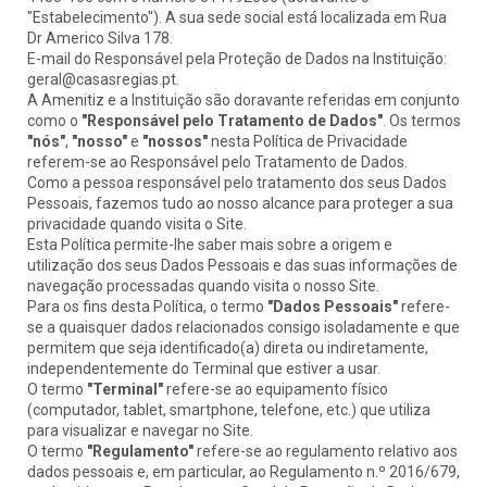
"Estabelecimento"). A sua sede social está localizada em Rua
Dr Americo Silva 178.
E-mail do Responsável pela Proteção de Dados na Instituição:
geral@casasregias.pt
.
A Amenitiz e a Instituição são doravante referidas em conjunto
como o
"Responsável pelo Tratamento de Dados"
. Os termos
"nós"
,
"nosso"
e
"nossos"
nesta Política de Privacidade
referem-se ao Responsável pelo Tratamento de Dados.
Como a pessoa responsável pelo tratamento dos seus Dados
Pessoais, fazemos tudo ao nosso alcance para proteger a sua
privacidade quando visita o Site.
Esta Política permite-lhe saber mais sobre a origem e
utilização dos seus Dados Pessoais e das suas informações de
navegação processadas quando visita o nosso Site.
Para os fins desta Política, o termo
"Dados Pessoais"
refere-
se a quaisquer dados relacionados consigo isoladamente e que
permitem que seja identificado(a) direta ou indiretamente,
independentemente do Terminal que estiver a usar.
O termo
"Terminal"
refere-se ao equipamento físico
(computador, tablet, smartphone, telefone, etc.) que utiliza
para visualizar e navegar no Site.
O termo
"Regulamento"
refere-se ao regulamento relativo aos
dados pessoais e, em particular, ao Regulamento n.º 2016/679,