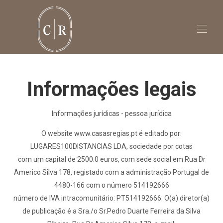
Home
Informações legais
Vila do Conde
Contacte-nos
Casa Dona Adelaide
▾
Informações jurídicas - pessoa jurídica
Solar dos Caseiros
▾
O website www.casasregias.pt é editado por:
LUGARES100DISTANCIAS LDA, sociedade por cotas
com um capital de 2500.0 euros, com sede social em Rua Dr
Americo Silva 178, registado com a administração Portugal de
4480-166 com o número 514192666
número de IVA intracomunitário: PT514192666. O(a) diretor(a)
de publicação é a Sra./o Sr.Pedro Duarte Ferreira da Silva