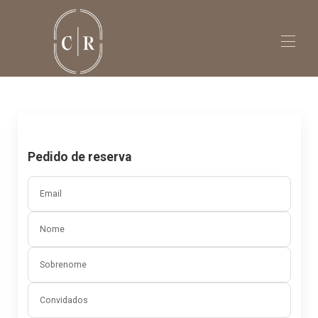
Home
Vila do Conde
Contacte-nos
Casa Dona Adelaide
▾
Pedido de reserva
Solar dos Caseiros
▾
Email
Nome
Sobrenome
Convidados